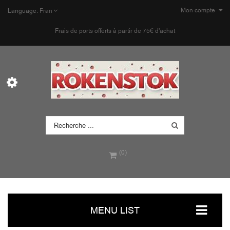
Mon compte
Language:
Fran
Frais de ports offerts à partir de 75€ d'achat
(0)
MENU LIST