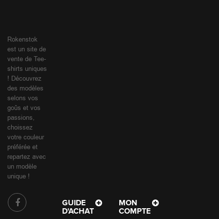
est un site de
vente de Tee-
shirts uniques
! Découvrez
des modèles
selons vos
goûs et vos
passions,
choissez
votre couleur
préférée et
repartez avec
un modèle
unique !
GUIDE
MON
D'ACHAT
COMPTE
INFORMATIONS