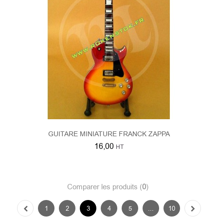
GUITARE MINIATURE FRANCK ZAPPA
16,00
HT
Comparer les produits (
0
)
1
2
3
4
5
...
10
Afficher 19 - 27 sur 85 résultats