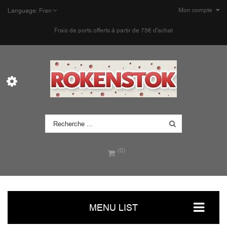
Mon compte
Language:
Fran
Frais de ports offerts à partir de 75€ d'achat
(0)
MENU LIST