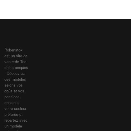
Rokenstok
est un site de
vente de Tee-
shirts uniques
! Découvrez
des modèles
selons vos
goûs et vos
passions,
choissez
votre couleur
préférée et
repartez avec
un modèle