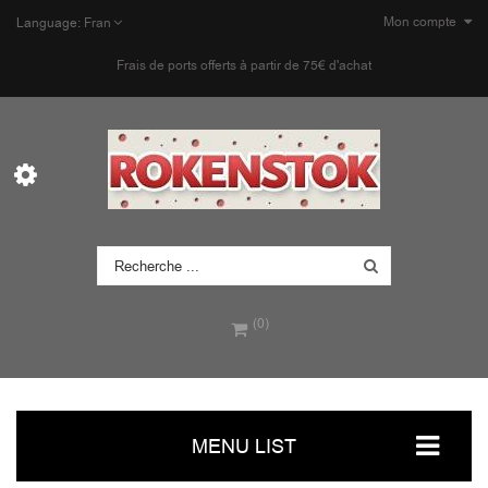
Mon compte
Language:
Fran
Frais de ports offerts à partir de 75€ d'achat
(0)
MENU LIST