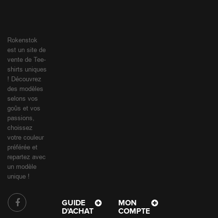
Rokenstok
est un site de
vente de Tee-
shirts uniques
! Découvrez
des modèles
selons vos
goûs et vos
passions,
choissez
votre couleur
préférée et
repartez avec
un modèle
unique !
GUIDE
MON