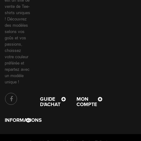
Rokenstok
est un site de
vente de Tee-
shirts uniques
! Découvrez
des modèles
selons vos
goûs et vos
passions,
choissez
votre couleur
préférée et
repartez avec
un modèle
unique !
GUIDE
MON
D'ACHAT
COMPTE