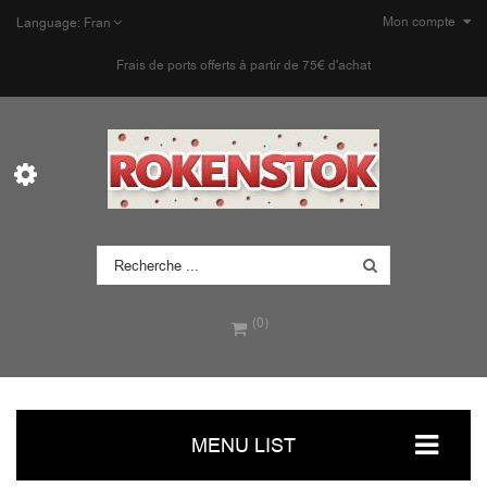
Mon compte
Language:
Fran
Frais de ports offerts à partir de 75€ d'achat
(0)
MENU LIST