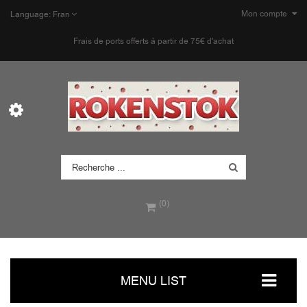
Mon compte
Language:
Fran
Frais de ports offerts à partir de 75€ d'achat
(0)
MENU LIST