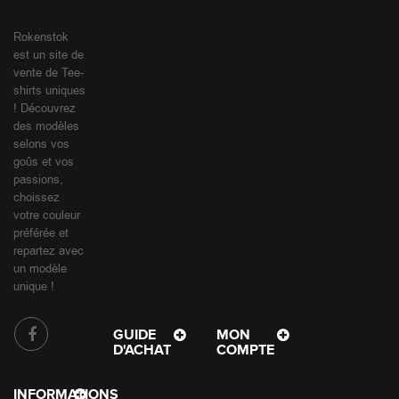
Rokenstok
est un site de
vente de Tee-
shirts uniques
! Découvrez
des modèles
selons vos
goûs et vos
passions,
choissez
votre couleur
préférée et
repartez avec
un modèle
unique !
GUIDE
MON
D'ACHAT
COMPTE
INFORMATIONS