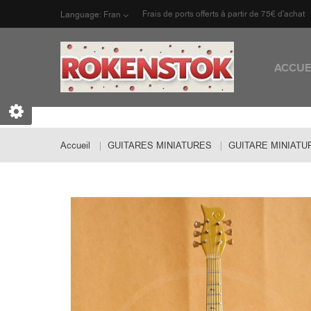
Frais de ports offerts à partir de 75€ d'achat
Language:
Fran
ACCUE
Accueil
GUITARES MINIATURES
GUITARE MINIATU