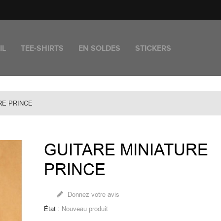
IL
TEE-SHIRTS
EN SOLDES
STICKERS
RE PRINCE
GUITARE MINIATURE
PRINCE
Donnez votre avis
État :
Nouveau produit