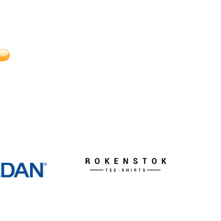
19,00
16,00
HT
HT