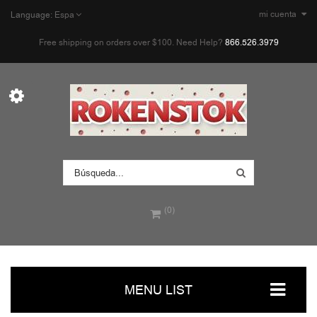
mi cuenta
Language:
Espa
Free shipping on orders over $100. Need Help?
866.526.3979
(0)
MENU LIST