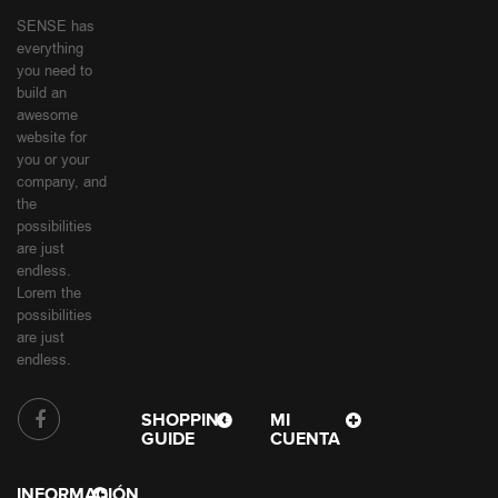
SENSE has
everything
you need to
build an
awesome
website for
you or your
company, and
the
possibilities
are just
endless.
Lorem the
possibilities
are just
endless.