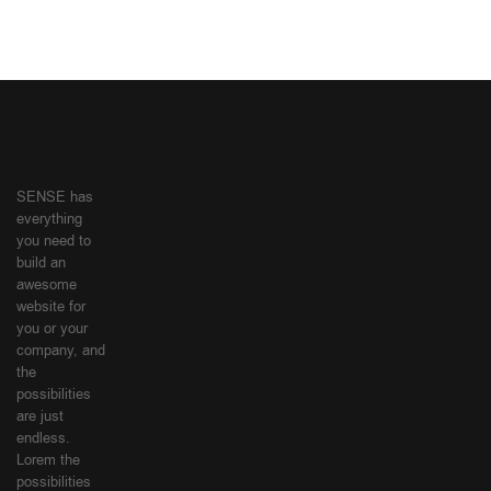
SENSE has
everything
you need to
build an
awesome
website for
you or your
company, and
the
possibilities
are just
endless.
Lorem the
possibilities