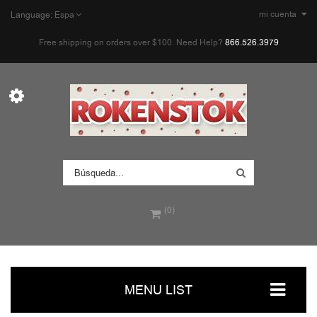
mi cuenta
Language:
Espa
Free shipping on orders over $100. Need Help?
866.526.3979
(0)
MENU LIST