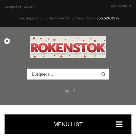
mi cuenta
Language:
Espa
Free shipping on orders over $100. Need Help?
866.526.3979
(0)
MENU LIST