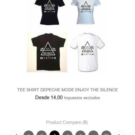
TEE SHIRT DEPECHE MODE ENJOY THE SILENCE
Desde
14,00
Impuestos excluidos
Product Compare (
0
)
1
2
3
4
5
...
33
Showing 19 - 27 of 289 results