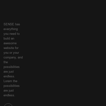
SENSE has
everything
you need to
build an
awesome
website for
you or your
company, and
the
possibilities
are just
endless.
Lorem the
possibilities
are just
endless.
SHOPPING
MI
GUIDE
CUENTA