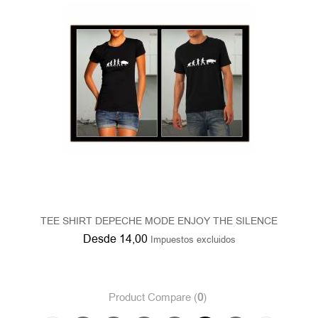
TEE SHIRT DEPECHE MODE ENJOY THE SILENCE
Desde
14,00
Impuestos excluidos
Product Compare (
0
)
1
...
30
31
32
33
Showing 280 - 288 of 289 results