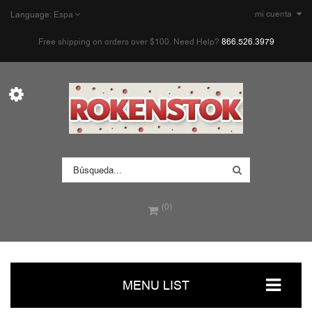
mi cuenta
Language:
Espa
Free shipping on orders over $100. Need Help?
866.526.3979
(0)
MENU LIST