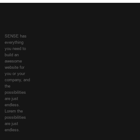
SENSE has
everything
you need to
build an
awesome
website for
you or your
company, and
the
possibilities
are just
endless.
Lorem the
possibilities
are just
endless.
SHOPPING
MI
GUIDE
CUENTA