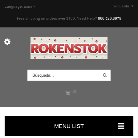
mi cuenta
Language:
Espa
Free shipping on orders over $100. Need Help?
866.526.3979
(0)
MENU LIST