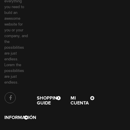
SENSE has
everything
you need to
build an
awesome
website for
you or your
company, and
the
possibilities
are just
endless.
Lorem the
possibilities
are just
endless.
SHOPPING
MI