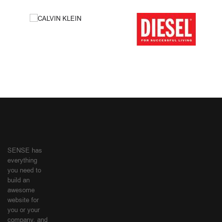
SENSE has
everything
you need to
build an
awesome
website for
you or your
company, and