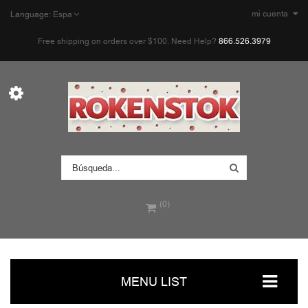
mi cuenta
Language:
Espa
Free shipping on orders over $100. Need Help?
866.526.3979
(0)
MENU LIST