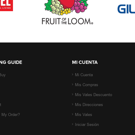
NG GUIDE
MI CUENTA
Buy
Mi Cuenta
Mis Compras
t
Mis Vales Descuento
t
Mis Direcciones
s My Order?
Mis Vales
Iniciar Sesión