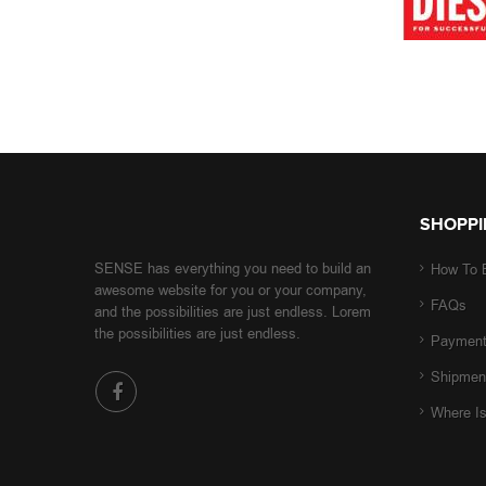
SHOPPI
SENSE has everything you need to build an
How To 
awesome website for you or your company,
FAQs
and the possibilities are just endless. Lorem
the possibilities are just endless.
Paymen
Shipmen
Where I