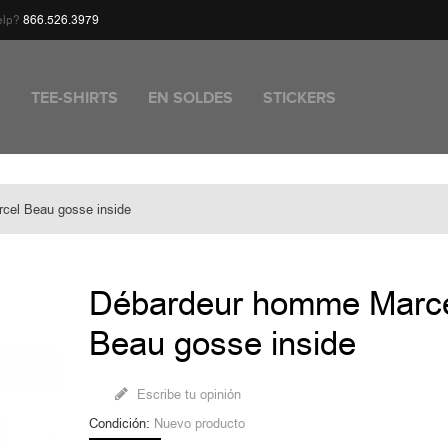
elp?
866.526.3979
1
TEE-SHIRTS
EN SOLDES
STICKERS
cel Beau gosse inside
Débardeur homme Marc
Beau gosse inside
Escribe tu opinión
Condición:
Nuevo producto