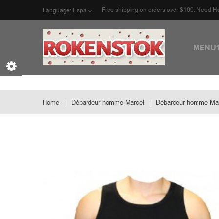
Free shipping on orders over $100. Need H
Language:
Espa
MENU
Home
Débardeur homme Marcel
Débardeur homme Mar