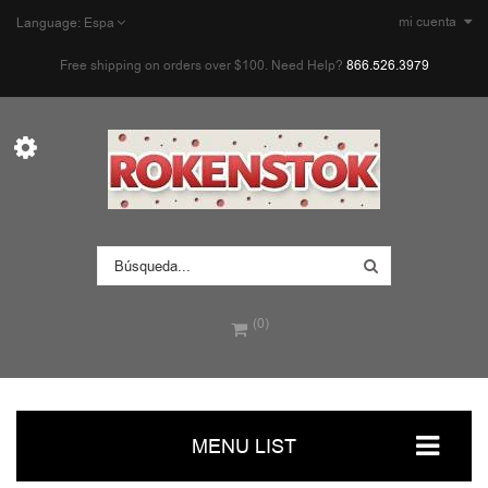
mi cuenta
Language:
Espa
Free shipping on orders over $100. Need Help?
866.526.3979
(0)
MENU LIST