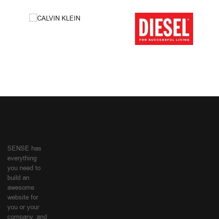
SENSE has
everything
you need to
build an
awesome
website for
you or your
company, and